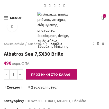
0
ΜΕΝΟΎ
Click to enlarge
Αρχική σελίδα
Κατάστημα
Πλακίδια
Albatros Sea 7,5X30 Brillo
49
€
συμπ. ΦΠΑ
Albatros Sea 7,5X30 Brillo ποσότητα
ΠΡΟΣΘΉΚΗ ΣΤΟ ΚΑΛΆΘΙ
Σύγκριση
Στα αγαπημένα!
Κατηγορίες:
ΕΠΕΝΔΥΣΗ - ΤΟΙΧΟ
,
ΜΠΑΝΙΟ
,
Πλακίδια