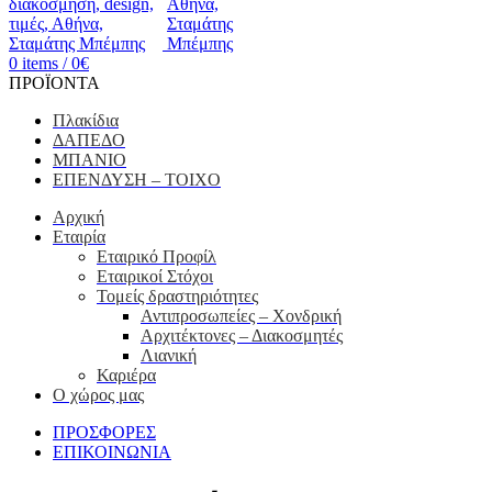
0
items
/
0
€
ΠΡΟΪΟΝΤΑ
Πλακίδια
ΔΑΠΕΔΟ
ΜΠΑΝΙΟ
ΕΠΕΝΔΥΣΗ – ΤΟΙΧΟ
Αρχική
Εταιρία
Εταιρικό Προφίλ
Εταιρικοί Στόχοι
Τομείς δραστηριότητες
Αντιπροσωπείες – Xονδρική
Αρχιτέκτονες – Διακοσμητές
Λιανική
Καριέρα
Ο χώρος μας
ΠΡΟΣΦΟΡΕΣ
ΕΠΙΚΟΙΝΩΝΙΑ