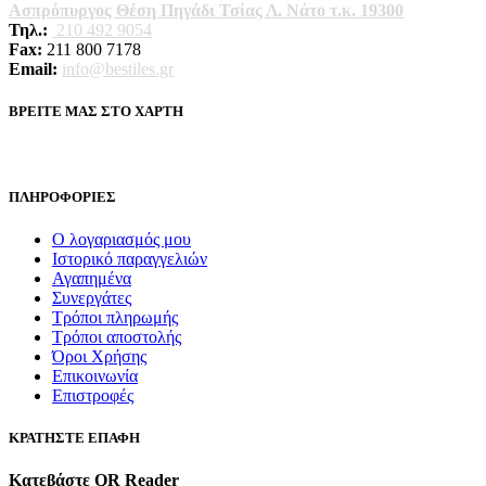
Ασπρόπυργος Θέση Πηγάδι Τσίας Λ. Νάτο τ.κ. 19300
Τηλ.:
210 492 9054
Fax:
211 800 7178
Email:
info@bestiles.gr
ΒΡΕΙΤΕ ΜΑΣ ΣΤΟ ΧΑΡΤΗ
ΠΛΗΡΟΦΟΡΙΕΣ
Ο λογαριασμός μου
Ιστορικό παραγγελιών
Αγαπημένα
Συνεργάτες
Τρόποι πληρωμής
Τρόποι αποστολής
Όροι Χρήσης
Επικοινωνία
Επιστροφές
ΚΡΑΤΗΣΤΕ ΕΠΑΦΗ
Κατεβάστε QR Reader