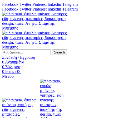
Facebook
Twitter
Pinterest
linkedin
Telegram
Facebook
Twitter
Pinterest
linkedin
Telegram
Search
Σύνδεση / Εγγραφή
0
Αγαπημένα
0
Σύγκριση
0
items
/
0
€
Μενού