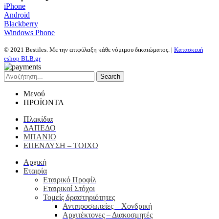
iPhone
Android
Blackberry
Windows Phone
© 2021 Bestiles. Με την επιφύλαξη κάθε νόμιμου δικαιώματος. |
Κατασκευή
eshop BLB.gr
Search
Μενού
ΠΡΟΪΟΝΤΑ
Πλακίδια
ΔΑΠΕΔΟ
ΜΠΑΝΙΟ
ΕΠΕΝΔΥΣΗ – ΤΟΙΧΟ
Αρχική
Εταιρία
Εταιρικό Προφίλ
Εταιρικοί Στόχοι
Τομείς δραστηριότητες
Αντιπροσωπείες – Xονδρική
Αρχιτέκτονες – Διακοσμητές