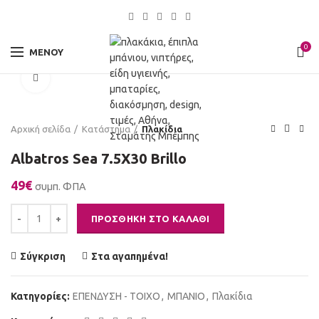
0
ΜΕΝΟΎ
Click to enlarge
Αρχική σελίδα
Κατάστημα
Πλακίδια
Albatros Sea 7.5X30 Brillo
49
€
συμπ. ΦΠΑ
Albatros Sea 7.5X30 Brillo ποσότητα
ΠΡΟΣΘΉΚΗ ΣΤΟ ΚΑΛΆΘΙ
Σύγκριση
Στα αγαπημένα!
Κατηγορίες:
ΕΠΕΝΔΥΣΗ - ΤΟΙΧΟ
,
ΜΠΑΝΙΟ
,
Πλακίδια