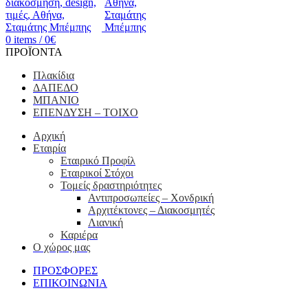
0
items
/
0
€
ΠΡΟΪΟΝΤΑ
Πλακίδια
ΔΑΠΕΔΟ
ΜΠΑΝΙΟ
ΕΠΕΝΔΥΣΗ – ΤΟΙΧΟ
Αρχική
Εταιρία
Εταιρικό Προφίλ
Εταιρικοί Στόχοι
Τομείς δραστηριότητες
Αντιπροσωπείες – Xονδρική
Αρχιτέκτονες – Διακοσμητές
Λιανική
Καριέρα
Ο χώρος μας
ΠΡΟΣΦΟΡΕΣ
ΕΠΙΚΟΙΝΩΝΙΑ