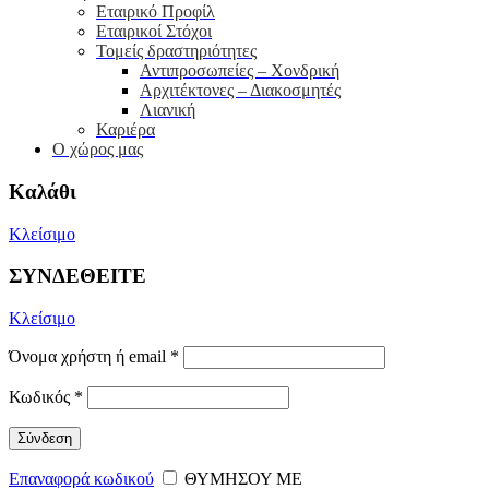
Εταιρικό Προφίλ
Εταιρικοί Στόχοι
Τομείς δραστηριότητες
Αντιπροσωπείες – Xονδρική
Αρχιτέκτονες – Διακοσμητές
Λιανική
Καριέρα
Ο χώρος μας
Καλάθι
Κλείσιμο
ΣΥΝΔΕΘΕΙΤΕ
Κλείσιμο
Όνομα χρήστη ή email
*
Κωδικός
*
Σύνδεση
Επαναφορά κωδικού
ΘΥΜΗΣΟΥ ΜΕ