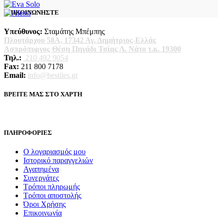
ΕΠΙΚΟΙΝΩΝΗΣΤΕ
Υπεύθυνος:
Σταμάτης Μπέμπης
Πλουτάρχου 58Α, 17342 Αγ. Δημήτριος-Ελλάς
Ασπρόπυργος Θέση Πηγάδι Τσίας Λ. Νάτο τ.κ. 19300
Τηλ.:
210 492 9054
Fax:
211 800 7178
Email:
info@bestiles.gr
ΒΡΕΙΤΕ ΜΑΣ ΣΤΟ ΧΑΡΤΗ
ΠΛΗΡΟΦΟΡΙΕΣ
Ο λογαριασμός μου
Ιστορικό παραγγελιών
Αγαπημένα
Συνεργάτες
Τρόποι πληρωμής
Τρόποι αποστολής
Όροι Χρήσης
Επικοινωνία