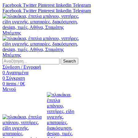
Facebook
Twitter
Pinterest
linkedin
Telegram
Facebook
Twitter
Pinterest
linkedin
Telegram
Search
Σύνδεση / Εγγραφή
0
Αγαπημένα
0
Σύγκριση
0
items
/
0
€
Μενού