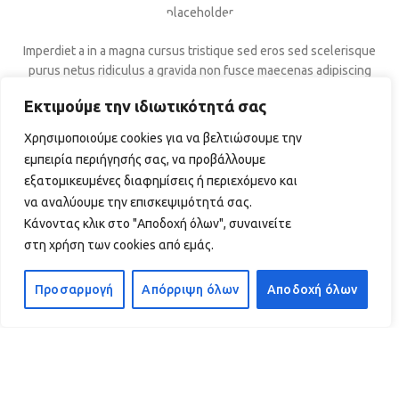
Imperdiet a in a magna cursus tristique sed eros sed scelerisque
purus netus ridiculus a gravida non fusce maecenas adipiscing
suspendisse netus sed a rutrum odio nisi integer susp.
Εκτιμούμε την ιδιωτικότητά σας
Colombo Nicomede
Happy Customer
Χρησιμοποιούμε cookies για να βελτιώσουμε την
εμπειρία περιήγησής σας, να προβάλλουμε
εξατομικευμένες διαφημίσεις ή περιεχόμενο και
να αναλύουμε την επισκεψιμότητά σας.
Κάνοντας κλικ στο "Αποδοχή όλων", συναινείτε
στη χρήση των cookies από εμάς.
Instagram has returned invalid data.
Προσαρμογή
Απόρριψη όλων
Αποδοχή όλων