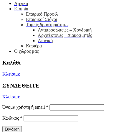
Αρχική
Εταιρία
Εταιρικό Προφίλ
Εταιρικοί Στόχοι
Τομείς δραστηριότητες
Αντιπροσωπείες – Xονδρική
Αρχιτέκτονες – Διακοσμητές
Λιανική
Καριέρα
Ο χώρος μας
Καλάθι
Κλείσιμο
ΣΥΝΔΕΘΕΙΤΕ
Κλείσιμο
Όνομα χρήστη ή email
*
Κωδικός
*
Σύνδεση