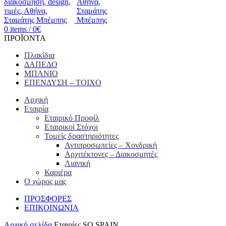
0
items
/
0
€
ΠΡΟΪΟΝΤΑ
Πλακίδια
ΔΑΠΕΔΟ
ΜΠΑΝΙΟ
ΕΠΕΝΔΥΣΗ – ΤΟΙΧΟ
Αρχική
Εταιρία
Εταιρικό Προφίλ
Εταιρικοί Στόχοι
Τομείς δραστηριότητες
Αντιπροσωπείες – Xονδρική
Αρχιτέκτονες – Διακοσμητές
Λιανική
Καριέρα
Ο χώρος μας
ΠΡΟΣΦΟΡΕΣ
ΕΠΙΚΟΙΝΩΝΙΑ
Αρχική σελίδα
Εταιρίες
SQ SPAIN