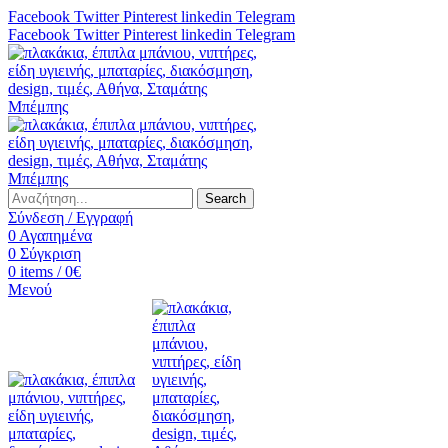
Facebook
Twitter
Pinterest
linkedin
Telegram
Facebook
Twitter
Pinterest
linkedin
Telegram
Search
Σύνδεση / Εγγραφή
0
Αγαπημένα
0
Σύγκριση
0
items
/
0
€
Μενού