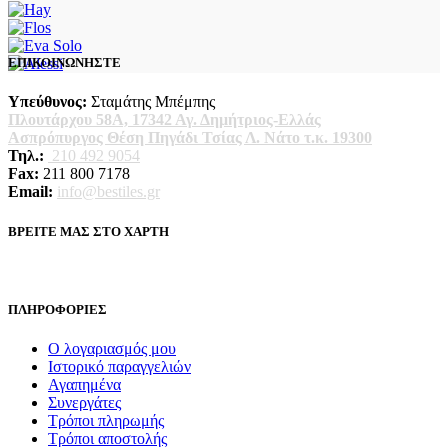
ΕΠΙΚΟΙΝΩΝΗΣΤΕ
Υπεύθυνος:
Σταμάτης Μπέμπης
Πλουτάρχου 58Α, 17342 Αγ. Δημήτριος-Ελλάς
Ασπρόπυργος Θέση Πηγάδι Τσίας Λ. Νάτο τ.κ. 19300
Τηλ.:
210 492 9054
Fax:
211 800 7178
Email:
info@bestiles.gr
ΒΡΕΙΤΕ ΜΑΣ ΣΤΟ ΧΑΡΤΗ
ΠΛΗΡΟΦΟΡΙΕΣ
Ο λογαριασμός μου
Ιστορικό παραγγελιών
Αγαπημένα
Συνεργάτες
Τρόποι πληρωμής
Τρόποι αποστολής