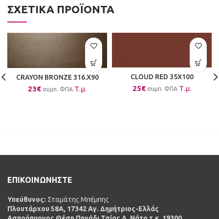
ΣΧΕΤΙΚΆ ΠΡΟΪΌΝΤΑ
CLOUD RED 35X100
CRAYON BRONZE 316.X90
25
€
Τ.μ.
23
€
Τ.μ.
συμπ. ΦΠΑ
συμπ. ΦΠΑ
ΕΠΙΚΟΙΝΩΝΗΣΤΕ
Υπεύθυνος:
Σταμάτης Μπέμπης
Πλουτάρχου 58Α, 17342 Αγ. Δημήτριος-Ελλάς
Ασπρόπυργος Θέση Πηγάδι Τσίας Λ. Νάτο τ.κ. 19300