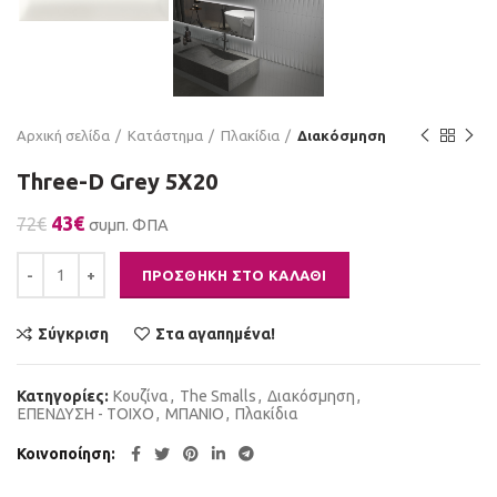
Αρχική σελίδα
Κατάστημα
Πλακίδια
Διακόσμηση
Three-D Grey 5X20
Original
Η
43
€
72
€
συμπ. ΦΠΑ
price
τρέχουσα
Three-D Grey 5X20 ποσότητα
was:
τιμή
ΠΡΟΣΘΉΚΗ ΣΤΟ ΚΑΛΆΘΙ
72€.
είναι:
43€.
Σύγκριση
Στα αγαπημένα!
Κατηγορίες:
Kουζίνα
,
The Smalls
,
Διακόσμηση
,
ΕΠΕΝΔΥΣΗ - ΤΟΙΧΟ
,
ΜΠΑΝΙΟ
,
Πλακίδια
Κοινοποίηση