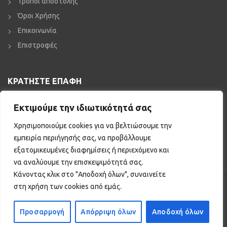
Τρόποι αποστολής
Όροι Χρήσης
Επικοινωνία
Επιστροφές
ΚΡΑΤΗΣΤΕ ΕΠΑΦΗ
Κατεβάστε QR Reader
Εκτιμούμε την ιδιωτικότητά σας
iPhone
Android
Χρησιμοποιούμε cookies για να βελτιώσουμε την
Blackberry
εμπειρία περιήγησής σας, να προβάλλουμε
Windows Phone
εξατομικευμένες διαφημίσεις ή περιεχόμενο και
να αναλύουμε την επισκεψιμότητά σας.
Κάνοντας κλικ στο "Αποδοχή όλων", συναινείτε
© 2021 Bestiles. Με την επιφύλαξη κάθε νόμιμου δικαιώματος. |
Κατασκευή
στη χρήση των cookies από εμάς.
eshop BLB.gr
Προσαρμογή
Απόρριψη όλων
Αποδοχή όλων