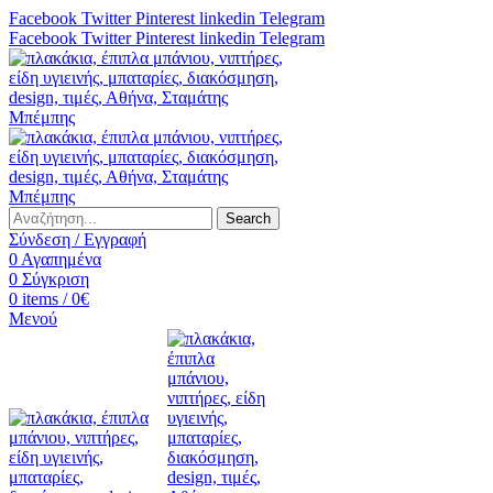
Facebook
Twitter
Pinterest
linkedin
Telegram
Facebook
Twitter
Pinterest
linkedin
Telegram
Search
Σύνδεση / Εγγραφή
0
Αγαπημένα
0
Σύγκριση
0
items
/
0
€
Μενού