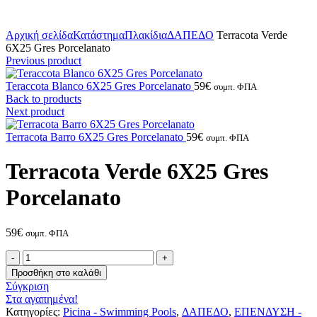
Click to enlarge
Αρχική σελίδα
Κατάστημα
Πλακίδια
ΔΑΠΕΔΟ
Terracota Verde
6X25 Gres Porcelanato
Previous product
Teraccota Blanco 6X25 Gres Porcelanato
59
€
συμπ. ΦΠΑ
Back to products
Next product
Terracota Barro 6X25 Gres Porcelanato
59
€
συμπ. ΦΠΑ
Terracota Verde 6X25 Gres
Porcelanato
59
€
συμπ. ΦΠΑ
Terracota
Verde
Προσθήκη στο καλάθι
6X25
Σύγκριση
Gres
Στα αγαπημένα!
Porcelanato
Κατηγορίες:
Picina - Swimming Pools
,
ΔΑΠΕΔΟ
,
ΕΠΕΝΔΥΣΗ -