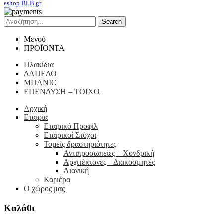
eshop BLB.gr
Search
Μενού
ΠΡΟΪΟΝΤΑ
Πλακίδια
ΔΑΠΕΔΟ
ΜΠΑΝΙΟ
ΕΠΕΝΔΥΣΗ – ΤΟΙΧΟ
Αρχική
Εταιρία
Εταιρικό Προφίλ
Εταιρικοί Στόχοι
Τομείς δραστηριότητες
Αντιπροσωπείες – Xονδρική
Αρχιτέκτονες – Διακοσμητές
Λιανική
Καριέρα
Ο χώρος μας
Καλάθι