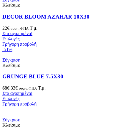
Κλείσιμο
DECOR BLOOM AZAHAR 10X30
22
€
Τ.μ.
συμπ. ΦΠΑ
Στα αγαπημένα!
Επιλογές
Γρήγορη προβολή
-51%
Σύγκριση
Κλείσιμο
GRUNGE BLUE 7.5X30
Original
Η
68
€
33
€
Τ.μ.
συμπ. ΦΠΑ
price
τρέχουσα
Στα αγαπημένα!
was:
τιμή
Επιλογές
68€.
είναι:
Γρήγορη προβολή
33€.
Σύγκριση
Κλείσιμο