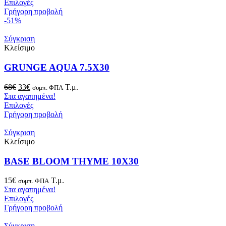
Επιλογές
Γρήγορη προβολή
-51%
Σύγκριση
Κλείσιμο
GRUNGE AQUA 7.5X30
Original
Η
68
€
33
€
Τ.μ.
συμπ. ΦΠΑ
price
τρέχουσα
Στα αγαπημένα!
was:
τιμή
Επιλογές
68€.
είναι:
Γρήγορη προβολή
33€.
Σύγκριση
Κλείσιμο
BASE BLOOM THYME 10X30
15
€
Τ.μ.
συμπ. ΦΠΑ
Στα αγαπημένα!
Επιλογές
Γρήγορη προβολή
Σύγκριση