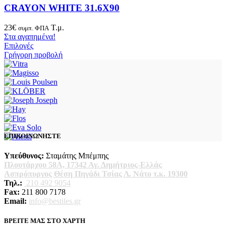
CRAYON WHITE 31.6X90
23
€
Τ.μ.
συμπ. ΦΠΑ
Στα αγαπημένα!
Επιλογές
Γρήγορη προβολή
ΕΠΙΚΟΙΝΩΝΗΣΤΕ
Υπεύθυνος:
Σταμάτης Μπέμπης
Πλουτάρχου 58Α, 17342 Αγ. Δημήτριος-Ελλάς
Ασπρόπυργος Θέση Πηγάδι Τσίας Λ. Νάτο τ.κ. 19300
Τηλ.:
210 492 9054
Fax:
211 800 7178
Email:
info@bestiles.gr
ΒΡΕΙΤΕ ΜΑΣ ΣΤΟ ΧΑΡΤΗ