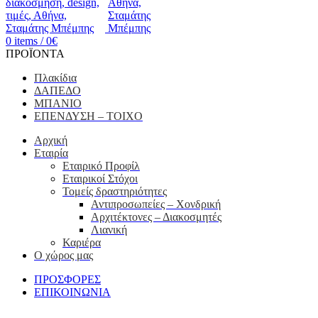
0
items
/
0
€
ΠΡΟΪΟΝΤΑ
Πλακίδια
ΔΑΠΕΔΟ
ΜΠΑΝΙΟ
ΕΠΕΝΔΥΣΗ – ΤΟΙΧΟ
Αρχική
Εταιρία
Εταιρικό Προφίλ
Εταιρικοί Στόχοι
Τομείς δραστηριότητες
Αντιπροσωπείες – Xονδρική
Αρχιτέκτονες – Διακοσμητές
Λιανική
Καριέρα
Ο χώρος μας
ΠΡΟΣΦΟΡΕΣ
ΕΠΙΚΟΙΝΩΝΙΑ