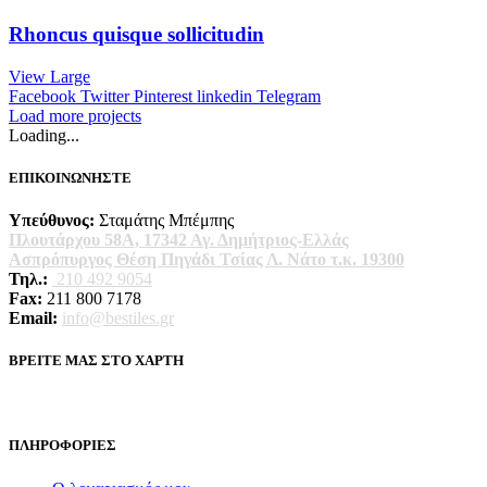
Rhoncus quisque sollicitudin
View Large
Facebook
Twitter
Pinterest
linkedin
Telegram
Load more projects
Loading...
ΕΠΙΚΟΙΝΩΝΗΣΤΕ
Υπεύθυνος:
Σταμάτης Μπέμπης
Πλουτάρχου 58Α, 17342 Αγ. Δημήτριος-Ελλάς
Ασπρόπυργος Θέση Πηγάδι Τσίας Λ. Νάτο τ.κ. 19300
Τηλ.:
210 492 9054
Fax:
211 800 7178
Email:
info@bestiles.gr
ΒΡΕΙΤΕ ΜΑΣ ΣΤΟ ΧΑΡΤΗ
ΠΛΗΡΟΦΟΡΙΕΣ