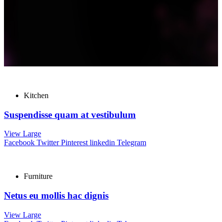
Kitchen
Suspendisse quam at vestibulum
View Large
Facebook
Twitter
Pinterest
linkedin
Telegram
Furniture
Netus eu mollis hac dignis
View Large