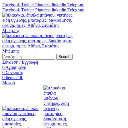
Facebook
Twitter
Pinterest
linkedin
Telegram
Facebook
Twitter
Pinterest
linkedin
Telegram
Search
Σύνδεση / Εγγραφή
0
Αγαπημένα
0
Σύγκριση
0
items
/
0
€
Μενού