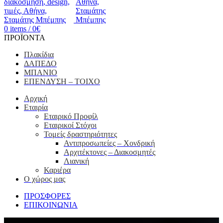
0
items
/
0
€
ΠΡΟΪΟΝΤΑ
Πλακίδια
ΔΑΠΕΔΟ
ΜΠΑΝΙΟ
ΕΠΕΝΔΥΣΗ – ΤΟΙΧΟ
Αρχική
Εταιρία
Εταιρικό Προφίλ
Εταιρικοί Στόχοι
Τομείς δραστηριότητες
Αντιπροσωπείες – Xονδρική
Αρχιτέκτονες – Διακοσμητές
Λιανική
Καριέρα
Ο χώρος μας
ΠΡΟΣΦΟΡΕΣ
ΕΠΙΚΟΙΝΩΝΙΑ