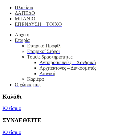
Πλακίδια
ΔΑΠΕΔΟ
ΜΠΑΝΙΟ
ΕΠΕΝΔΥΣΗ – ΤΟΙΧΟ
Αρχική
Εταιρία
Εταιρικό Προφίλ
Εταιρικοί Στόχοι
Τομείς δραστηριότητες
Αντιπροσωπείες – Xονδρική
Αρχιτέκτονες – Διακοσμητές
Λιανική
Καριέρα
Ο χώρος μας
Καλάθι
Κλείσιμο
ΣΥΝΔΕΘΕΙΤΕ
Κλείσιμο