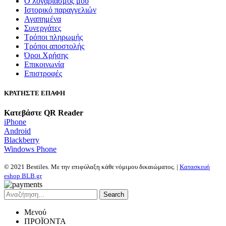
Ο λογαριασμός μου
Ιστορικό παραγγελιών
Αγαπημένα
Συνεργάτες
Τρόποι πληρωμής
Τρόποι αποστολής
Όροι Χρήσης
Επικοινωνία
Επιστροφές
ΚΡΑΤΗΣΤΕ ΕΠΑΦΗ
Κατεβάστε QR Reader
iPhone
Android
Blackberry
Windows Phone
© 2021 Bestiles. Με την επιφύλαξη κάθε νόμιμου δικαιώματος. |
Κατασκευή
eshop BLB.gr
Search
Μενού
ΠΡΟΪΟΝΤΑ